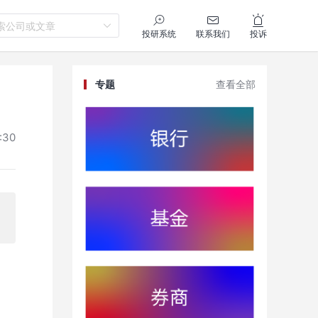
索公司或文章
投研系统
联系我们
投诉
专题
查看全部
:30