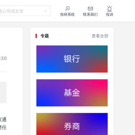
索公司或文章
投研系统
联系我们
投诉
专题
查看全部
:30
议通
聘任