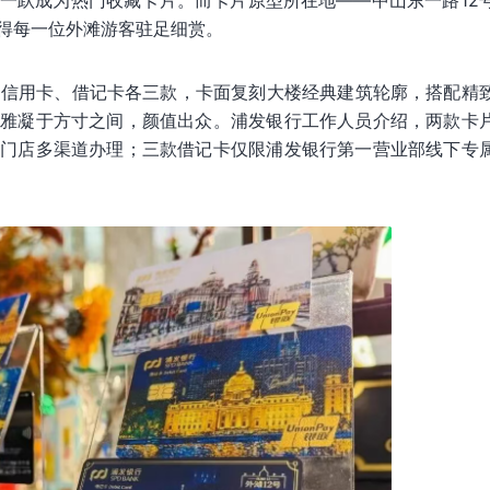
一跃成为热门收藏卡片。而卡片原型所在地——中山东一路12
得每一位外滩游客驻足细赏。
，信用卡、借记卡各三款，卡面复刻大楼经典建筑轮廓，搭配精
典雅凝于方寸之间，颜值出众。浦发银行工作人员介绍，两款卡
下门店多渠道办理；三款借记卡仅限浦发银行第一营业部线下专