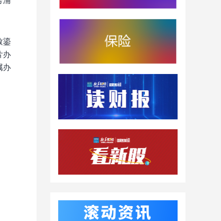
号浦
致鎏
片办
属办