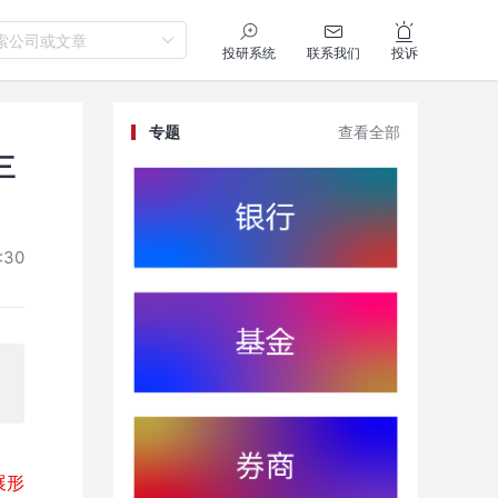
索公司或文章
投研系统
联系我们
投诉
专题
查看全部
三
:30
展形