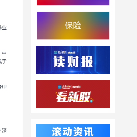
券业
》中
低于
管理
沪深