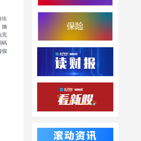
给出
，抽
地完
明码
虚假