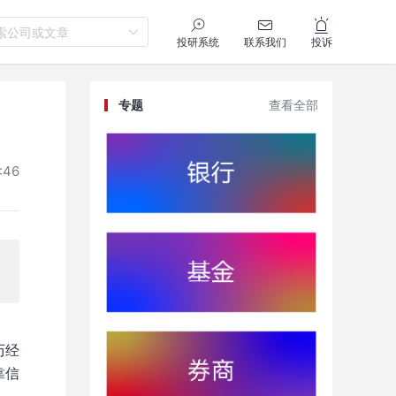
索公司或文章
投研系统
联系我们
投诉
专题
查看全部
:46
历经
靠信