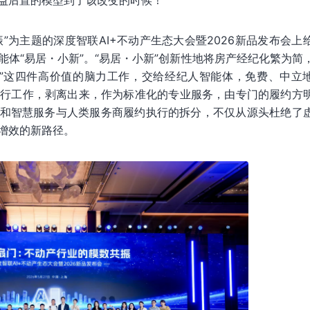
益后置的模型到了该改变的时候！
”为主题的深度智联AI+不动产生态大会暨2026新品发布会上
体“易居・小新”。“易居・小新”创新性地将房产经纪化繁为简
荐”这四件高价值的脑力工作，交给经纪人智能体，免费、中立
执行工作，剥离出来，作为标准化的专业服务，由专门的履约方
配和智慧服务与人类服务商履约执行的拆分，不仅从源头杜绝了
增效的新路径。