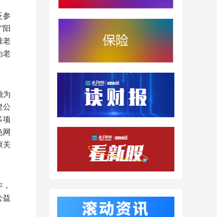
泛参
“阳
难老
为老
融为
建公
多项
色网
康关
作，
公益