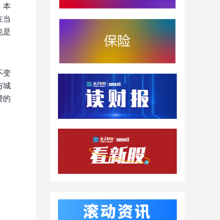
。本
在当
也是
不变
与城
费的