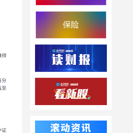
做得
百分
截至
中证