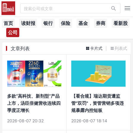
搜索公司或文章
首页
读财报
银行
保险
基金
券商
看新股
公司
文章列表
卡片式
列表式
多款“高科技、新剂型”产品
【看合规】瑞达期货遭监
上市，汤臣倍健营收连续四
管"双罚"，资管营销多项违
季度正增长
规暴露内控短板
2026-08-07 20:32
2026-08-07 18:14