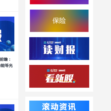
前瞻：
绿能等光