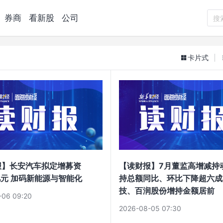
券商
看新股
公司
搜
卡片式
报】长安汽车拟定增募资
【读财报】7月董监高增减持
7亿元 加码新能源与智能化
持总额同比、环比下降超六成
技、百润股份增持金额居前
-06 09:20
2026-08-05 07:30